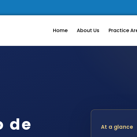
Home
About Us
Practice Ar
o de
At a glance