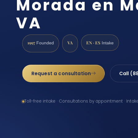
Morada en M
VA
1997
VA
EN · ES
Founded
Intake
Request a consultation
Call (8
Toll-free intake · Consultations by appointment · Intak