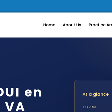
Home
About Us
Practice Ar
DUI en
At a glance
, VA
SERVING