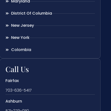
Maryland
District Of Columbia
New Jersey
New York
Colombia
Call Us
Fairfax
703-636-5417
Ashburn
571-279-0110