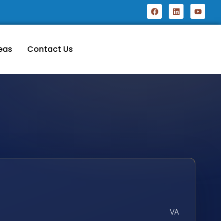
eas
Contact Us
VA