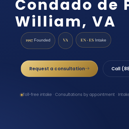
Condado de 
William, VA
1997
VA
EN · ES
Founded
Intake
Request a consultation
Call (8
Toll-free intake · Consultations by appointment · Intak