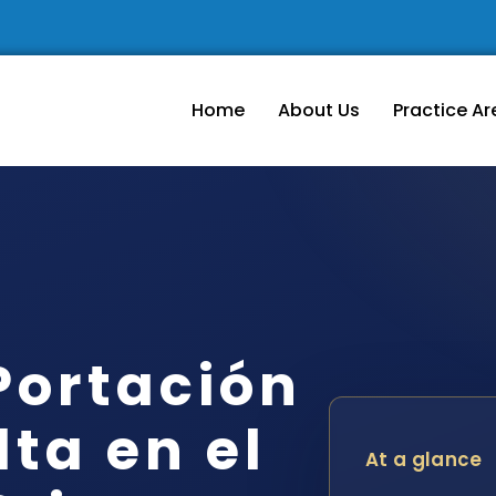
Home
About Us
Practice Ar
Portación
ta en el
At a glance