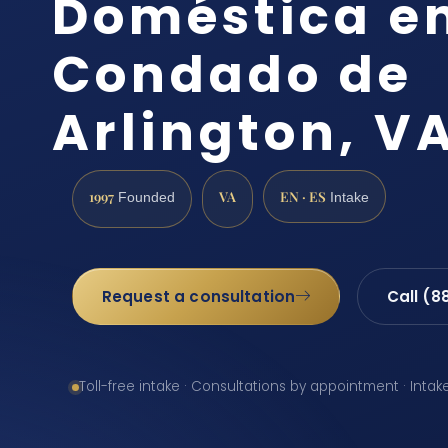
Doméstica en
Condado de
Arlington, V
1997
VA
EN · ES
Founded
Intake
Request a consultation
Call (8
Toll-free intake · Consultations by appointment · Intak