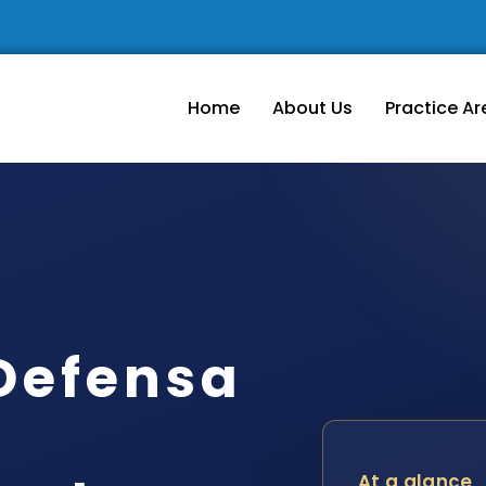
Home
About Us
Practice Ar
Defensa
At a glance