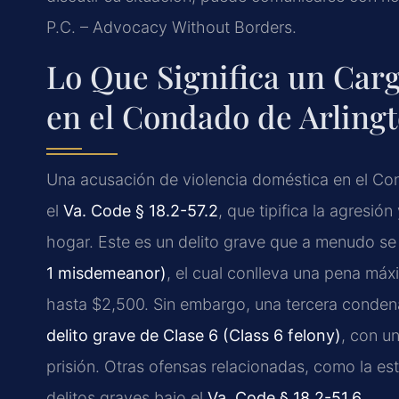
P.C. – Advocacy Without Borders.
Lo Que Significa un Car
en el Condado de Arling
Una acusación de violencia doméstica en el Co
el
Va. Code § 18.2-57.2
, que tipifica la agresió
hogar. Este es un delito grave que a menudo se
1 misdemeanor)
, el cual conlleva una pena má
hasta $2,500. Sin embargo, una tercera condena
delito grave de Clase 6 (Class 6 felony)
, con u
prisión. Otras ofensas relacionadas, como la e
delitos graves bajo el
Va. Code § 18.2-51.6
.